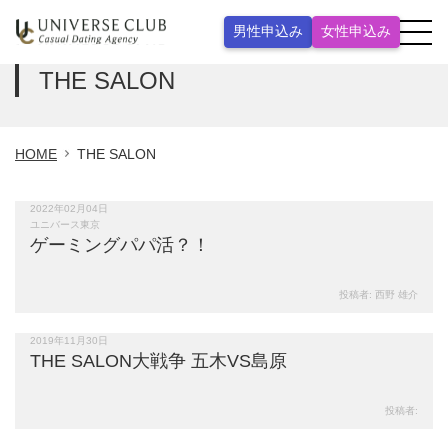
男性申込み
女性申込み
THE SALON
HOME
THE SALON
2022年02月04日
476
views
ユニバース東京
ゲーミングパパ活？！
投稿者:
西野 雄介
2019年11月30日
509
views
THE SALON大戦争 五木VS島原
投稿者: