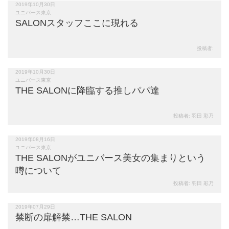
2019年10月30日
553
views
ユニバース東京
SALONスタッフここに現れる
投稿者:
2019年10月30日
849
views
ユニバース東京
THE SALONに降臨する推しパパ達
投稿者:
羽田 彩乃
2019年08月16日
2,282
views
ユニバース東京
THE SALONがユニバース美女の集まりという
噂について
投稿者:
羽田 彩乃
2019年07月29日
1,229
views
禁断の扉解禁…THE SALON