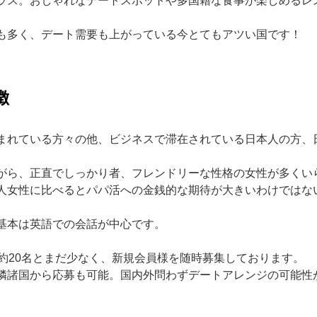
ラス。
おしゃれなデートスポットや多国籍な食事が楽しめるレ
も多く、
デート需要も上がっている今とてもアツい国です！
徴
まれている方々の他、
ビジネスで滞在されている日本人の方、
がら、正直でしっかり者、
フレンドリーな性格の女性が多くい
人女性に比べるとパパ活への金銭的な期待が大きいわけではな
基本は英語での会話が中心です。
約20名とまだ少なく、
新規会員様を随時募集しております。
隣諸国から応募も可能。
国内外問わずデートアレンジの可能性