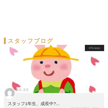
スタッフブログ
476 views
湯浅 凛音
スタッフ1年生、成長中?...