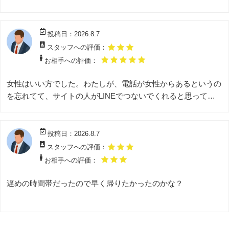
投稿日：2026.8.7
スタッフへの評価：
お相手への評価：
女性はいい方でした。わたしが、電話が女性からあるというの
を忘れてて、サイトの人がLINEでつないでくれると思ってい
たので、LINEの反応がなくて、女性からの電話に五回もでな
くて、結局、女性が待ち合わせの店に入ってきてくれたから会
えましたけど、女性から電話があるというのは、事前のLINE
投稿日：2026.8.7
のやり取りの時に、もう一度教えてもらえたらなと思いまし
スタッフへの評価：
た。直前にきたメールには書いてあったなと、後で見たときに
お相手への評価：
思いましたけど、スマホの音がならないようにしてて、どうし
て時間になってるのに女性も現れないし、私のLINEにサイト
遅めの時間帯だったので早く帰りたかったのかな？
は無反応だし、なぜだろなという時間が10分くらいありまし
た。まあ、サイトの人も大変だとは思いますし、まあ、それで
駄目なら縁がなかったというだけとも思いますが。まあ、女性