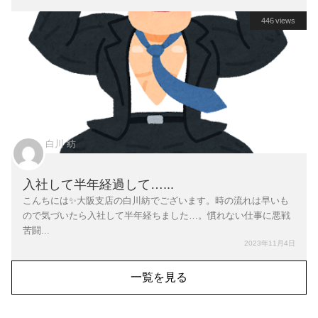
446 views
白川 紡
入社して半年経過して…...
こんちには✨大阪支店の白川紡でございます。時の流れは早いも
ので気づいたら入社して半年経ちました…。慣れない仕事に悪戦
苦闘...
2023年11月4日
一覧を見る