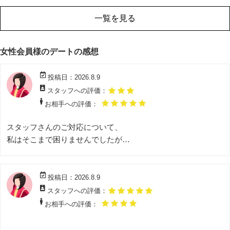
の方が良かったので、なんとかしようと頑張って動いてくれた
ようで、お相手のかたのおかげです
一覧を見る
女性会員様のデートの感想
投稿日：2026.8.9
スタッフへの評価：
お相手への評価：
スタッフさんのご対応について、
私はそこまで困りませんでしたが
男性側がスタッフさんに事前に
・ウエストの1階ルイヴィトン前待ち合わせ
・当日に20分ほど遅れる
投稿日：2026.8.9
上記2点を伝えていたようですが、私に伝わっていなく、男性
スタッフへの評価：
側は少しお怒りでした。私も事前に遅れそうな文面と分かって
お相手への評価：
いましたが、特にご連絡がなかったので、11時に電話をかけて
しまい、スムーズには待ち合わせはできませんでした。