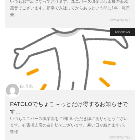
いつもお世話になっております。ユニバース倶楽部心斎橋の湯浅
凛音でございます。新卒で入社してからあっという間に1年…毎日
先...
2025年3月6日
688 views
白川 紡
PATOLOでちょこ～っとだけ得するお知らせで
す...
いつもユニバース倶楽部をご利用いただき誠にありがとうござい
ます。心斎橋支店の白川紡でございます。寒い日が続きますが、
皆様...
2024年3月7日