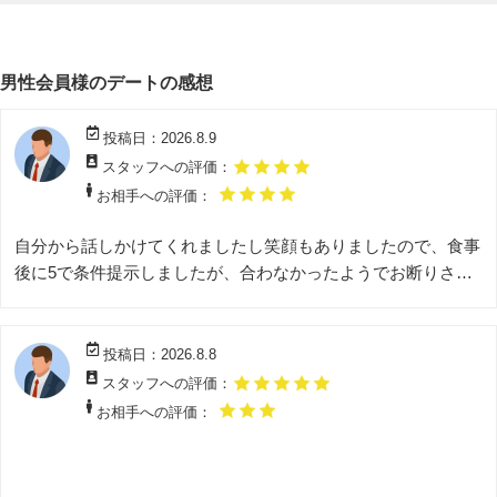
男性会員様のデートの感想
投稿日：2026.8.9
スタッフへの評価：
お相手への評価：
自分から話しかけてくれましたし笑顔もありましたので、食事
後に5で条件提示しましたが、合わなかったようでお断りされ
ました。
今朝、携帯電話の件でユニバースの仲間にお話しをしたら以前
投稿日：2026.8.8
にオファーされたようでした。私の条件は安くないと言ってい
スタッフへの評価：
た様で⑧で大人されたました。
お相手への評価：
条件が高いので月1回会うパパさんを数名抱えているようで
す。