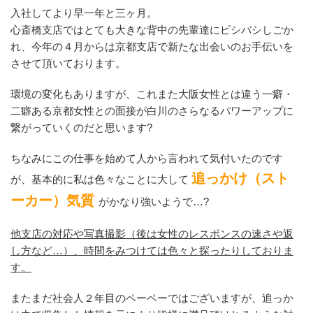
入社してより早一年と三ヶ月。
心斎橋支店ではとても大きな背中の先輩達にビシバシしごか
れ、今年の４月からは京都支店で新たな出会いのお手伝いを
させて頂いております。
環境の変化もありますが、これまた大阪女性とは違う一癖・
二癖ある京都女性との面接が白川のさらなるパワーアップに
繋がっていくのだと思います?
ちなみにこの仕事を始めて人から言われて気付いたのです
追っかけ（スト
が、基本的に私は色々なことに大して
ーカー）気質
がかなり強いようで…?
他支店の対応や写真撮影（後は女性のレスポンスの速さや返
し方など…）、時間をみつけては色々と探ったりしておりま
す。
またまだ社会人２年目のペーペーではございますが、追っか