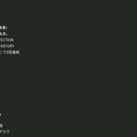
事業）
未来。
TECTION
HISTORY
にて5冠達成
ツ
箱
デスク