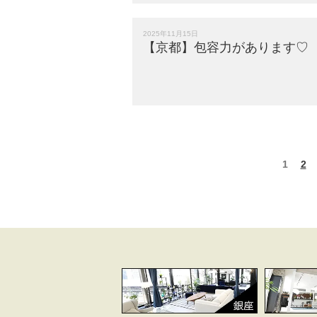
2025年11月15日
【京都】包容力があります♡
投
ペ
1
ペ
2
ー
ー
稿
ジ
ジ
ナ
ビ
ゲ
ー