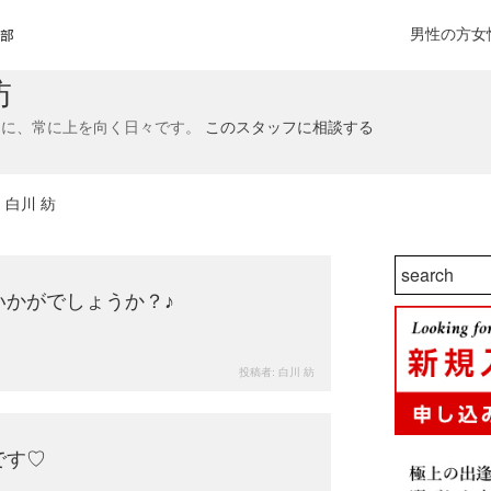
楽部
男性の方
女
紡
めに、常に上を向く日々です。
このスタッフに相談する
: 白川 紡
検
194
views
索:
いかがでしょうか？♪
投稿者:
白川 紡
192
views
です♡