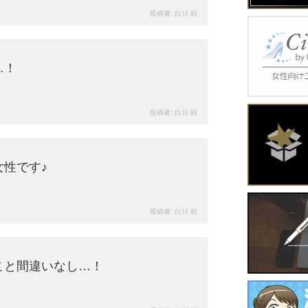
投稿者:
白川 紡
149
views
…！
投稿者:
白川 紡
83
views
性です♪
投稿者:
白川 紡
113
views
こと間違いなし…！