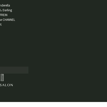
erella
arling
REIN
se CHANNEL
ス