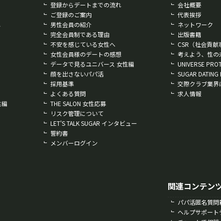
登録からデートまでの流れ
会社概要
ご登録のご案内
代表挨拶
れ
男性会員の紹介
ネットワーク
完全会員制である理由
出版書籍
不安を感じている女性へ
CSR（社会貢献
女性会員様のデートの感想
考えよう、性の
データで見るユニバース 女性編
UNIVERSE PRO
顔を出さないパパ活
SUGAR DATING 
採用基準
交際クラブ業界
よくある質問
求人情報
性編
THE SALON 女性応募
リスク管理について
LET'S TALK SUGAR インタビュー
誓約書
メンバーログイン
関連コンテン
パパ活匿名質問
ヘルプサポート