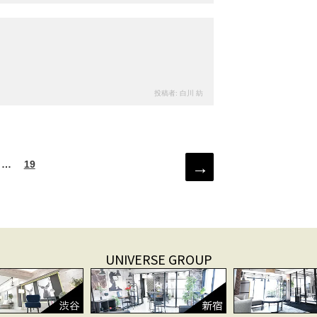
105
views
投稿者:
白川 紡
次のページ
…
ペ
19
ー
ジ
UNIVERSE GROUP