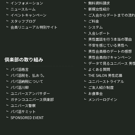
インフォメーション
無料資料請求
ニュースルーム
新規女性紹介
イベントキャンペーン
ご入会からデートまでの流
スタッフブログ
ご料金
会員リニューアル特別サイト
システム
入会レポート
男性面談を行う本当の理由
不安を感じている男性へ
男性会員様のデートの感想
男性会員向けキャンペーン
倶楽部の取り組み
データで見るユニバース 男
パパ活格言
よくある質問
パパ活税を、払おう。
THE SALON 男性応募
パパ活納税について
ユニバーストライアル
パパ活川柳
ご友人紹介制度
ユニバースアンバサダー
お食事会
ガチンコユニバース倶楽部
メンバーログイン
ユニバース警察
パパ活サミット
SPONSORED EVENT