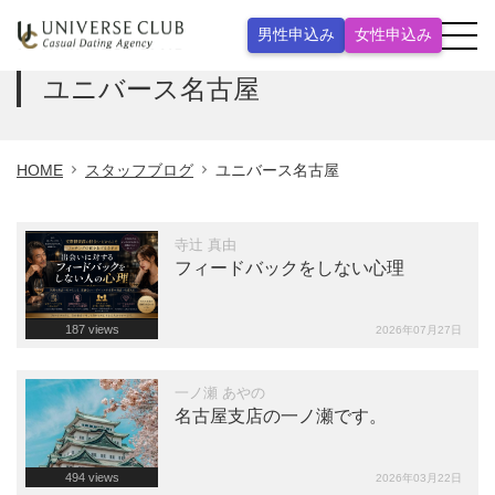
男性申込み
女性申込み
ユニバース名古屋
HOME
スタッフブログ
ユニバース名古屋
寺辻 真由
フィードバックをしない心理
187
views
2026年07月27日
一ノ瀬 あやの
名古屋支店の一ノ瀬です。
494
views
2026年03月22日