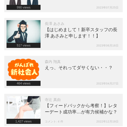
990
views
2023年07月25日
長澤 あさみ
【はじめまして！新卒スタッフの長
澤 あさみと申します！！】
517
views
2023年06月16日
森内 翔真
えっ、それってダサくない・・？
464
views
2023年04月27日
寺辻 真由
【フィードバックから考察！】レタ
ーデート成功率…が有力候補かな？
1,427
views
コメント: 4 件
2022年12月19日