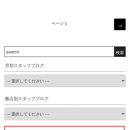
投
次の
ページ
1
稿
ナ
ビ
検
検索
ゲ
索:
ー
月別スタッフブログ
シ
ョ
ン
拠点別スタッフブログ