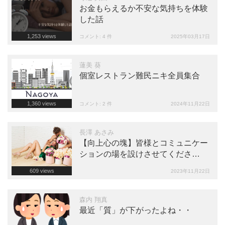
お金もらえるか不安な気持ちを体験
した話
1,253
views
コメント: 4 件
2025年03月17日
蓮美 葵
個室レストラン難民ニキ全員集合
1,360
views
コメント: 2 件
2024年11月22日
長澤 あさみ
【向上心の塊】皆様とコミュニケー
ションの場を設けさせてくださ
い！！！！！
609
views
2023年11月22日
森内 翔真
最近「質」が下がったよね・・