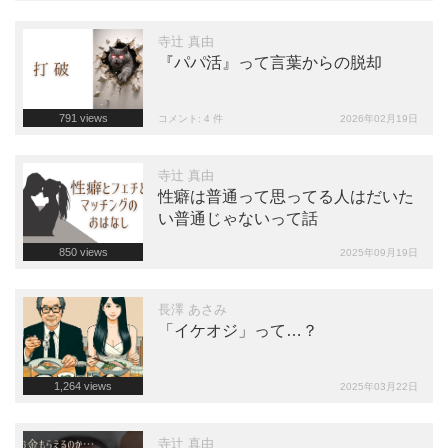
寺辻 真由
『パパ活』って言葉からの脱却
791
views
コメント: 4 件
2026年02月19日
寺辻 真由
性癖は普通って思ってる人はだいた
い普通じゃないって話
850
views
2025年09月19日
長澤 あさみ
「イケオジ」って…？
1,264
views
2025年03月22日
寺辻 真由