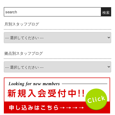
ゲ
ー
検
検索
シ
索:
ョ
月別スタッフブログ
ン
拠点別スタッフブログ