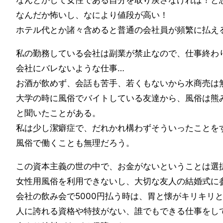
なんとかして女性である自分を取り戻さなければ！と
なんだか怖いし、なにより値段が高い！
ホテル代とか諸々含めると普通の会社員が頻繁に払え
私の勤務している会社は副業が禁止なので、仕事終わ
会社にバレないような仕事…
お酒が飲めず、会話も苦手、若くもないから水商売は
大学の時に風俗でバイトしている友達から、風俗は熊
と聞いたことがある。
私は少し潔癖症で、だれかれ構わずそういったことを
風俗で働くことも無理だろう。
この資本主義の世の中で、お金がないということは選
女性用風俗を利用できないし、大切な友人の結婚式に
会社の飲み会で5000円払う時は、胃と懐がキリキリ
人に誇れる資格や特技がない、誰でもできる仕事をし