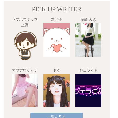
PICK UP WRITER
ラブホスタッフ
凛乃子
藤崎 みき
上野
アワアワなヒナ
あぐ
ジェラくる
一覧を見る