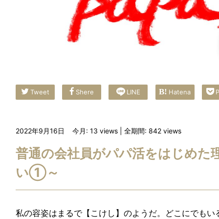
Tweet
Shere
LINE
Hatena
P
2022年9月16日
今月: 13
views
| 全期間: 842
views
普通の会社員がパパ活をはじめた
い①～
私の容姿はまるで【こけし】のようだ。どこにでもい