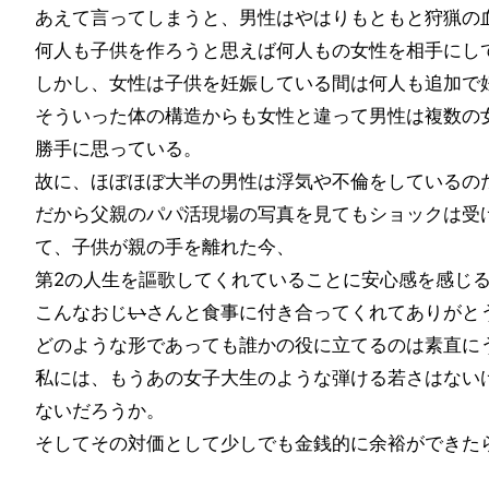
あえて言ってしまうと、男性はやはりもともと狩猟の
何人も子供を作ろうと思えば何人もの女性を相手にし
しかし、女性は子供を妊娠している間は何人も追加で
そういった体の構造からも女性と違って男性は複数の
勝手に思っている。
故に、ほぼほぼ大半の男性は浮気や不倫をしているの
だから父親のパパ活現場の写真を見てもショックは受
て、子供が親の手を離れた今、
第2の人生を謳歌してくれていることに安心感を感じ
こんなおじ
い
さんと食事に付き合ってくれてありがと
どのような形であっても誰かの役に立てるのは素直に
私には、もうあの女子大生のような弾ける若さはない
ないだろうか。
そしてその対価として少しでも金銭的に余裕ができた