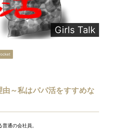
Girls Talk
ocket
理由～私はパパ活をすすめな
る普通の会社員。