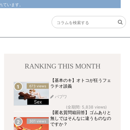
れています。
RANKING THIS MONTH
【基本のキ】オトコが狂うフェ
ラチオ談義
673 views
パプワ
Sex
(全期間: 5,838 views)
【匿名質問箱回答】ゴムありと
無しではそんなに違うものなの
301 views
ですか？