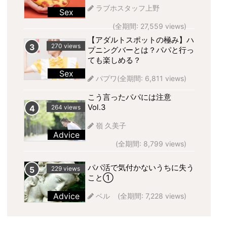
ラブホスタッフ上野
Sex
(全期間: 27,559 views)
【アダルトスポットの極み】ハ
270 views
プニングバーとは？パパと行っ
ても楽しめる？
Sex
パプワ
(全期間: 6,811 views)
こう言ったパパには注意
Vol.3
264 views
嶺 久美子
Advice
(全期間: 8,799 views)
パパ活で気付かないうちに失う
229 views
こと①
Advice
ベル
(全期間: 7,228 views)