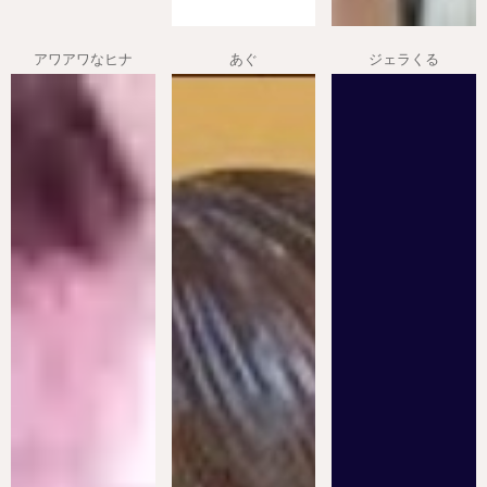
アワアワなヒナ
あぐ
ジェラくる