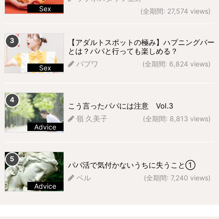
Sex
(全期間: 27,574 views)
292 views
【アダルトスポットの極み】ハプニングバー
とは？パパと行っても楽しめる？
パプワ
(全期間: 6,824 views)
Sex
268 views
こう言ったパパには注意 Vol.3
嶺 久美子
(全期間: 8,813 views)
Advice
266 views
パパ活で気付かないうちに失うこと①
ベル
(全期間: 7,240 views)
Advice
226 views