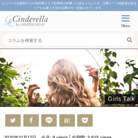
ユニバース倶楽部やその他交際クラブ利用者が赤裸々に語るコラムです。交際クラブ経験者が語る
リアルな愛人生活の記事が日々更新されています。
Menu
Girls Talk
2020年11月17日
今月: 9
views
| 全期間: 3,615
views