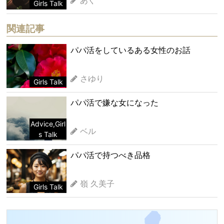
あぐ
Girls Talk
関連記事
パパ活をしているある女性のお話
さゆり
Girls Talk
パパ活で嫌な女になった
Advice
,
Girl
ベル
s Talk
パパ活で持つべき品格
嶺 久美子
Girls Talk