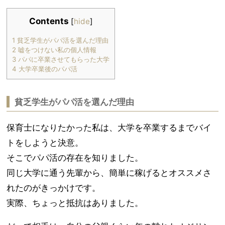
Contents
[
hide
]
1
貧乏学生がパパ活を選んだ理由
2
嘘をつけない私の個人情報
3
パパに卒業させてもらった大学
4
大学卒業後のパパ活
貧乏学生がパパ活を選んだ理由
保育士になりたかった私は、大学を卒業するまでバイ
トをしようと決意。
そこでパパ活の存在を知りました。
同じ大学に通う先輩から、簡単に稼げるとオススメさ
れたのがきっかけです。
実際、ちょっと抵抗はありました。