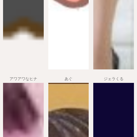
アワアワなヒナ
あぐ
ジェラくる