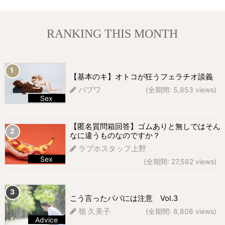
RANKING THIS MONTH
【基本のキ】オトコが狂うフェラチオ談義
パプワ
(全期間: 5,853 views)
Sex
669 views
【匿名質問箱回答】ゴムありと無しではそん
なに違うものなのですか？
ラブホスタッフ上野
Sex
(全期間: 27,562 views)
292 views
こう言ったパパには注意 Vol.3
嶺 久美子
(全期間: 8,808 views)
Advice