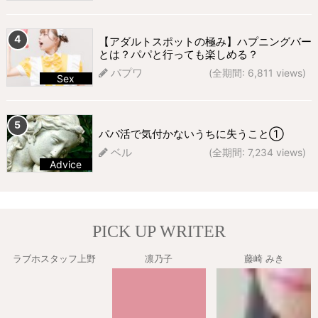
268 views
【アダルトスポットの極み】ハプニングバー
とは？パパと行っても楽しめる？
パプワ
(全期間: 6,811 views)
Sex
260 views
パパ活で気付かないうちに失うこと①
ベル
(全期間: 7,234 views)
Advice
226 views
PICK UP WRITER
ラブホスタッフ上野
凛乃子
藤崎 みき