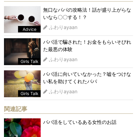
無口なパパの攻略法！話が盛り上がらな
いなら〇〇する！？
ふわりayaan
Advice
パパ活で騙された！お金をもらいそびれ
た最悪の体験
ふわりayaan
Girls Talk
パパ活に向いていなかった？嘘をつけな
い私を助けてくれたパパ
ふわりayaan
Girls Talk
関連記事
パパ活をしているある女性のお話