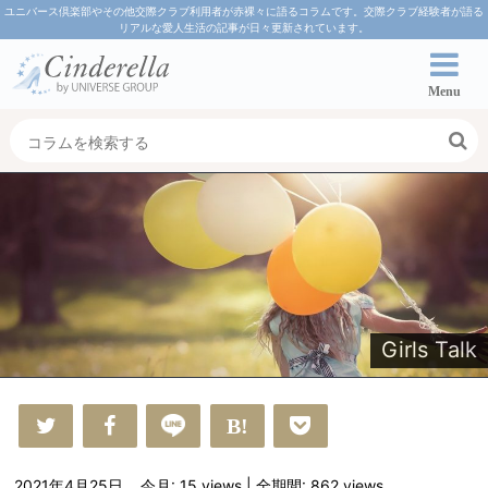
ユニバース倶楽部やその他交際クラブ利用者が赤裸々に語るコラムです。交際クラブ経験者が語る
リアルな愛人生活の記事が日々更新されています。
Menu
Girls Talk
2021年4月25日
今月: 15
views
| 全期間: 862
views