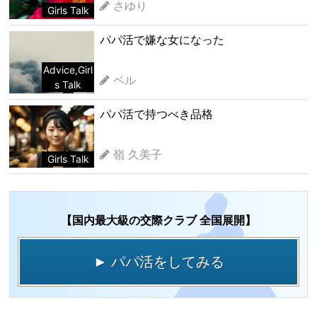
さゆり
Girls Talk
パパ活で嫌な女になった
Advice
,
Girl
ベル
s Talk
パパ活で持つべき品格
嶺 久美子
Girls Talk
【国内最大級の交際クラブ 全国展開】
► パパ活をしてみる