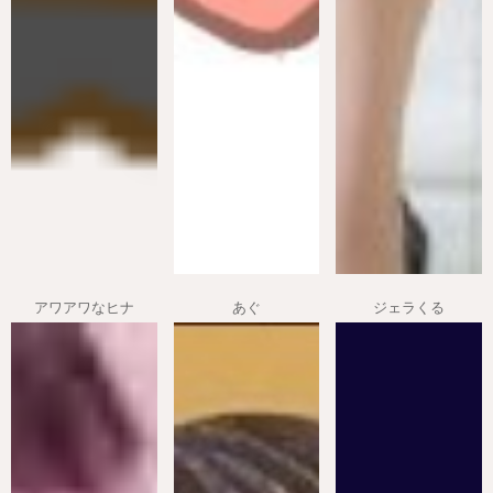
アワアワなヒナ
あぐ
ジェラくる