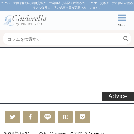
ユニバース倶楽部やその他交際クラブ利用者が赤裸々に語るコラムです。交際クラブ経験者が語る
リアルな愛人生活の記事が日々更新されています。
Menu
Advice
2023年6月14日
今月: 11
views
| 全期間: 377
views