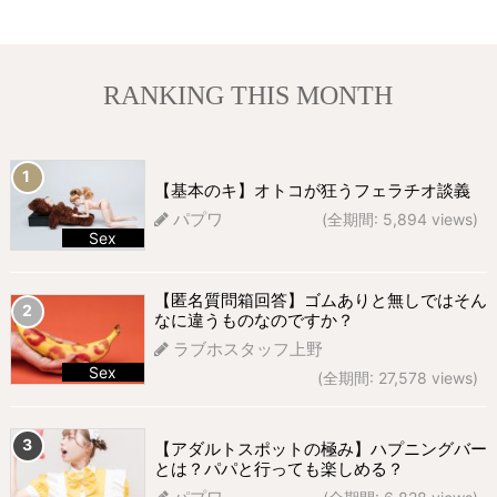
RANKING THIS MONTH
【基本のキ】オトコが狂うフェラチオ談義
パプワ
(全期間: 5,894 views)
Sex
688 views
【匿名質問箱回答】ゴムありと無しではそん
なに違うものなのですか？
ラブホスタッフ上野
Sex
(全期間: 27,578 views)
296 views
【アダルトスポットの極み】ハプニングバー
とは？パパと行っても楽しめる？