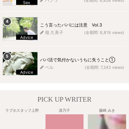
パプワ
(全期間: 6,828 views)
Sex
272 views
こう言ったパパには注意 Vol.3
嶺 久美子
(全期間: 8,819 views)
Advice
272 views
パパ活で気付かないうちに失うこと①
ベル
(全期間: 7,243 views)
Advice
229 views
PICK UP WRITER
ラブホスタッフ上野
凛乃子
藤崎 みき