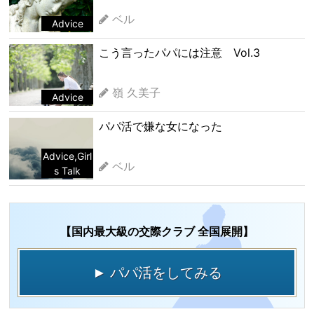
ベル
Advice
こう言ったパパには注意 Vol.3
嶺 久美子
Advice
パパ活で嫌な女になった
Advice
,
Girl
ベル
s Talk
【国内最大級の交際クラブ 全国展開】
► パパ活をしてみる