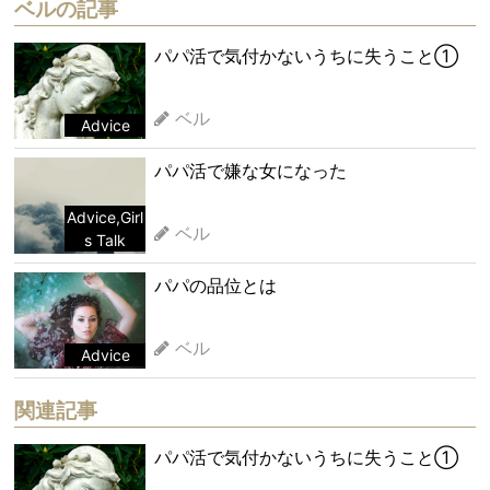
ベルの記事
パパ活で気付かないうちに失うこと①
ベル
Advice
パパ活で嫌な女になった
Advice
,
Girl
ベル
s Talk
パパの品位とは
ベル
Advice
関連記事
パパ活で気付かないうちに失うこと①