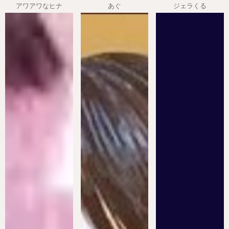
アワアワなヒナ
あぐ
ジェラくる