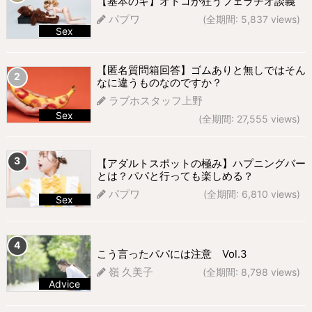
【基本のキ】オトコが狂うフェラチオ談義
パプワ
(全期間: 5,837 views)
Sex
672 views
【匿名質問箱回答】ゴムありと無しではそん
なに違うものなのですか？
ラブホスタッフ上野
Sex
(全期間: 27,555 views)
297 views
【アダルトスポットの極み】ハプニングバー
とは？パパと行っても楽しめる？
パプワ
(全期間: 6,810 views)
Sex
269 views
こう言ったパパには注意 Vol.3
嶺 久美子
(全期間: 8,798 views)
Advice
263 views