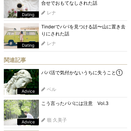
合せでおもてなしされた話
レナ
Dating
Tinderでパパを見つける話〜山に置き去
りにされた話
レナ
Dating
関連記事
パパ活で気付かないうちに失うこと①
ベル
Advice
こう言ったパパには注意 Vol.3
嶺 久美子
Advice