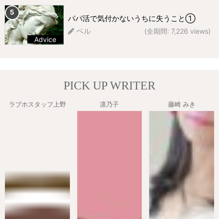
パパ活で気付かないうちに失うこと①
ベル
(全期間: 7,226 views)
Advice
227 views
PICK UP WRITER
ラブホスタッフ上野
凛乃子
藤崎 みき