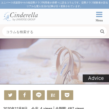
ユニバース倶楽部やその他交際クラブ利用者が赤裸々に語るコラムです。交際クラブ経験者が語る
リアルな愛人生活の記事が日々更新されています。
Menu
Advice
2020年12月8日
今月: 4
views
| 全期間: 487
views