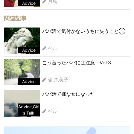
月島
Advice
関連記事
パパ活で気付かないうちに失うこと①
ベル
Advice
こう言ったパパには注意 Vol.3
嶺 久美子
Advice
パパ活で嫌な女になった
Advice
,
Girl
ベル
s Talk