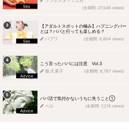
ラブホスタッフ上野
Sex
(全期間: 27,546 views)
298 views
【アダルトスポットの極み】ハプニングバー
とは？パパと行っても楽しめる？
パプワ
(全期間: 6,804 views)
Sex
271 views
こう言ったパパには注意 Vol.3
嶺 久美子
(全期間: 8,787 views)
Advice
255 views
パパ活で気付かないうちに失うこと①
ベル
(全期間: 7,218 views)
Advice
229 views