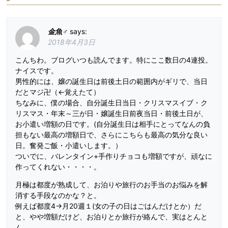
金魚♂
says
:
2018年4月3日
こんちわ。ブログいつも読んでます。特にここ数日の4連投。
ナイスです。
男性的には、嬢の誕生日は前後土日の範囲内がギリで、当日
だとマジ卍（←覚えたて）
ちなみに、僕の場合、自分誕生日当日・クリスマスイブ・ク
リスマス・年末～三が日・嬢誕生日前夜当日・前後土日が、
お小遣い増額の日です。(自分誕生日は相手にとってなんの負
担もない最高の増額日で、さらにこちらも最高の気分な良い
日。奮発ご飯・小遣いします。）
ついでに、バレンタイン+手作りチョコも増額ですが、頑なに
作ってくれない・・・・。
月極は都度が熟成して、お泊りや旅行のお手当のお悩みを解
消する手段なのかな？と。
例えば都度4→月20週１(女の子の日はごはんだけとか）だ
と、やや増額だけど、お泊りとか旅行が絡んで、実はとんと
ん。