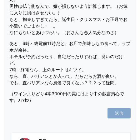
男性は払う側なんで、嬢が損しないよう計算します。（お気
に入りに損はさせない。）
ちと、拘束しすぎてたら、誕生日・クリスマス・お正月でお
小遣いでごまかし・・。
なにもないとあげづらい。（おさんも恋人気分なのさ）
あと、6時～終電前11時だと、お店で美味しもの食べて、ラブ
ホが余裕。
ホテルが予約だったり、自宅だったりすれば、良いのだけ
ど、
7時～終電なら、上のルートはキツイ。
なら、直、バリアンとか入って、だらだらお酒が良い。
でも、直バリアンなら風俗で良くない？？？って疑問。
（ワインよりどり4本3000円の罠にはまり中の戯言男心で
す。ｽﾝﾏｾﾝ）
返信