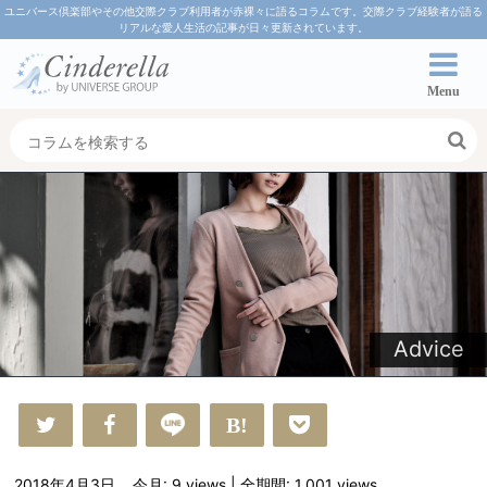
ユニバース倶楽部やその他交際クラブ利用者が赤裸々に語るコラムです。交際クラブ経験者が語る
リアルな愛人生活の記事が日々更新されています。
Menu
Advice
2018年4月3日
今月: 9
views
| 全期間: 1,001
views