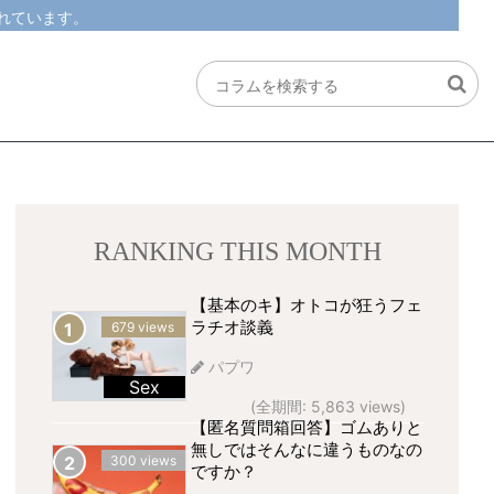
れています。
RANKING THIS MONTH
【基本のキ】オトコが狂うフェ
ラチオ談義
679 views
パプワ
Sex
(全期間: 5,863 views)
【匿名質問箱回答】ゴムありと
無しではそんなに違うものなの
300 views
ですか？