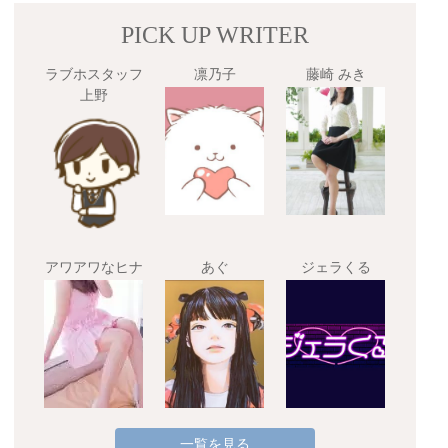
PICK UP WRITER
ラブホスタッフ
凛乃子
藤崎 みき
上野
アワアワなヒナ
あぐ
ジェラくる
一覧を見る