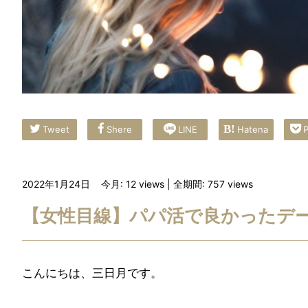
Tweet
Shere
LINE
Hatena
P
2022年1月24日
今月: 12
views
| 全期間: 757
views
【女性目線】パパ活で良かったデ
こんにちは、三日月です。