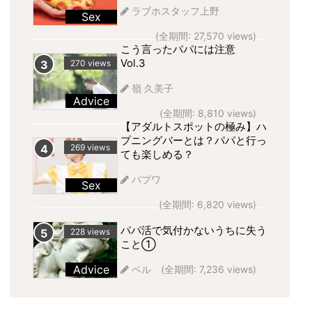
ラブホスタッフ上野
Sex
(全期間: 27,570 views)
こう言ったパパには注意
Vol.3
270 views
嶺 久美子
Advice
(全期間: 8,810 views)
【アダルトスポットの極み】ハ
プニングバーとは？パパと行っ
269 views
ても楽しめる？
パプワ
Sex
(全期間: 6,820 views)
パパ活で気付かないうちに失う
228 views
こと①
Advice
ベル
(全期間: 7,236 views)