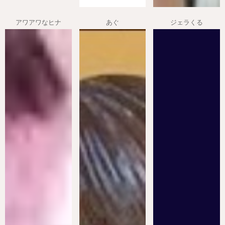
アワアワなヒナ
あぐ
ジェラくる