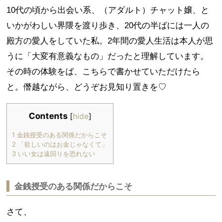
10代の頃から出会い系、（アダルト）チャット嬢、と
いかがわしい界隈を渡り歩き、20代の半ばには一人の
殿方の愛人をしていた私。2年間の愛人生活は本人が思
うに「大変有意義なもの」だったと理解しています。
その時の体験をば、こちらで書かせていただけたら
と。僭越ながら、どうぞお見知り置きを♡
Contents
[
hide
]
1
金銭授受のある関係だからこそ
2
「欲しいのはお金じゃなくて」
3
いい女は遠回りを恐れない
金銭授受のある関係だからこそ
さて、