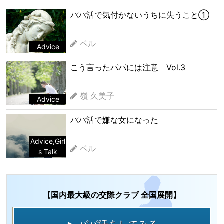
パパ活で気付かないうちに失うこと①
ベル
Advice
こう言ったパパには注意 Vol.3
嶺 久美子
Advice
パパ活で嫌な女になった
Advice
,
Girl
ベル
s Talk
【国内最大級の交際クラブ 全国展開】