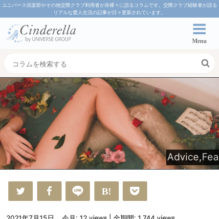
ユニバース倶楽部やその他交際クラブ利用者が赤裸々に語るコラムです。交際クラブ経験者が語る
リアルな愛人生活の記事が日々更新されています。
Menu
Advice
,
Fea
ture
2021年7月15日
今月: 12
views
| 全期間: 1,744
views