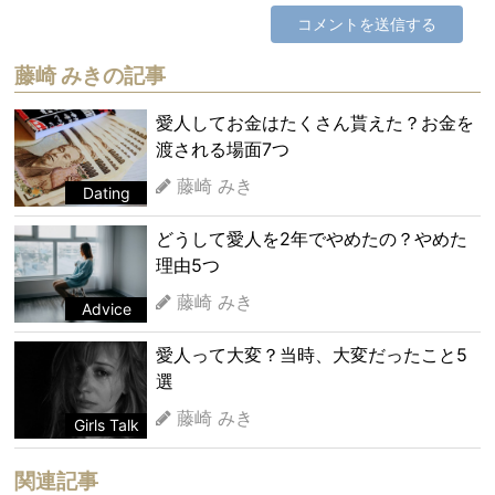
藤崎 みきの記事
愛人してお金はたくさん貰えた？お金を
渡される場面7つ
藤崎 みき
Dating
どうして愛人を2年でやめたの？やめた
理由5つ
藤崎 みき
Advice
愛人って大変？当時、大変だったこと5
選
藤崎 みき
Girls Talk
関連記事