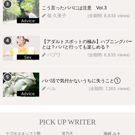
こう言ったパパには注意 Vol.3
嶺 久美子
(全期間: 8,838 views)
Advice
285 views
【アダルトスポットの極み】ハプニングバー
とは？パパと行っても楽しめる？
パプワ
(全期間: 6,835 views)
Sex
262 views
パパ活で気付かないうちに失うこと①
ベル
(全期間: 7,265 views)
Advice
242 views
PICK UP WRITER
ラブホスタッフ上野
凛乃子
藤崎 みき