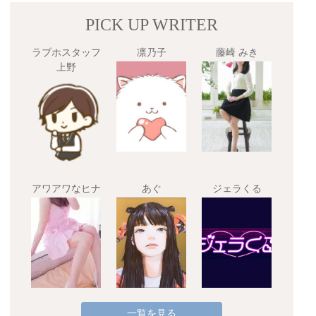
PICK UP WRITER
ラブホスタッフ
凛乃子
藤崎 みき
上野
アワアワなヒナ
あぐ
ジェラくる
一覧を見る