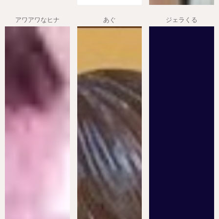
アワアワなヒナ
あぐ
ジェラくる