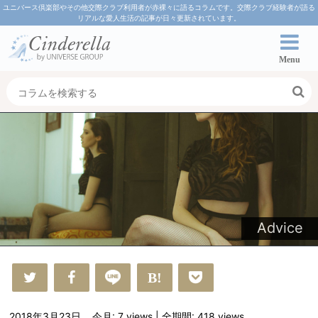
ユニバース倶楽部やその他交際クラブ利用者が赤裸々に語るコラムです。交際クラブ経験者が語る
リアルな愛人生活の記事が日々更新されています。
Menu
Advice
2018年3月23日
今月: 7
views
| 全期間: 418
views