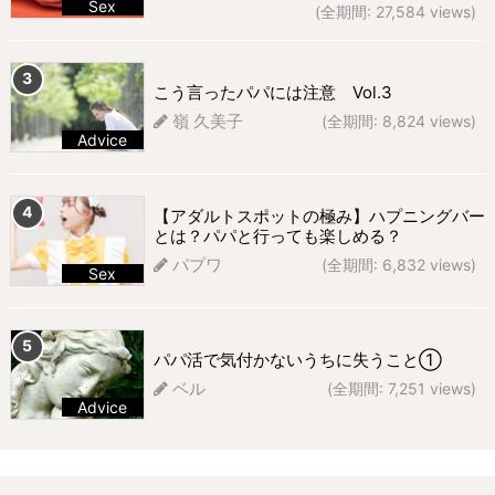
Sex
(全期間: 27,584 views)
302 views
こう言ったパパには注意 Vol.3
嶺 久美子
(全期間: 8,824 views)
Advice
277 views
【アダルトスポットの極み】ハプニングバー
とは？パパと行っても楽しめる？
パプワ
(全期間: 6,832 views)
Sex
276 views
パパ活で気付かないうちに失うこと①
ベル
(全期間: 7,251 views)
Advice
237 views