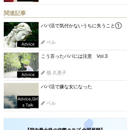
関連記事
パパ活で気付かないうちに失うこと①
ベル
Advice
こう言ったパパには注意 Vol.3
嶺 久美子
Advice
パパ活で嫌な女になった
Advice
,
Girl
ベル
s Talk