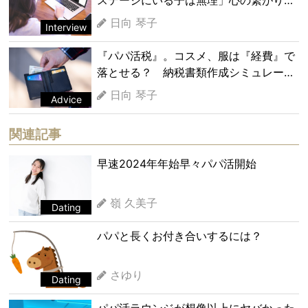
求めるパパの本音とは
日向 琴子
Interview
『パパ活税』。コスメ、服は『経費』で
落とせる？ 納税書類作成シミュレーシ
ョン
日向 琴子
Advice
関連記事
早速2024年年始早々パパ活開始
嶺 久美子
Dating
パパと長くお付き合いするには？
さゆり
Dating
パパ活ラウンジが想像以上にヤバかった