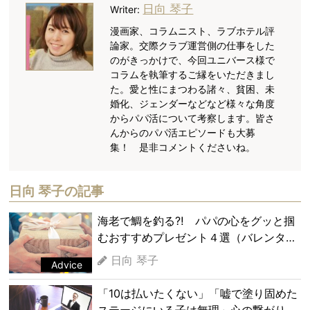
日向 琴子
Writer:
漫画家、コラムニスト、ラブホテル評
論家。交際クラブ運営側の仕事をした
のがきっかけで、今回ユニバース様で
コラムを執筆するご縁をいただきまし
た。愛と性にまつわる諸々、貧困、未
婚化、ジェンダーなどなど様々な角度
からパパ活について考察します。皆さ
んからのパパ活エピソードも大募
集！ 是非コメントくださいね。
日向 琴子の記事
海老で鯛を釣る⁈ パパの心をグッと掴
むおすすめプレゼント４選（バレンタイ
ンにも！）
日向 琴子
Advice
「10は払いたくない」「嘘で塗り固めた
ステージにいる子は無理」心の繋がりを