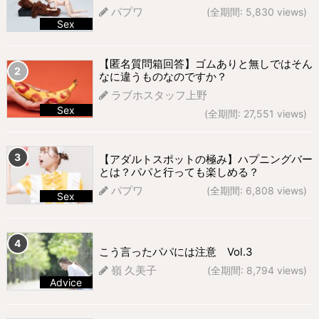
パプワ
(全期間: 5,830 views)
Sex
694 views
【匿名質問箱回答】ゴムありと無しではそん
なに違うものなのですか？
ラブホスタッフ上野
Sex
(全期間: 27,551 views)
303 views
【アダルトスポットの極み】ハプニングバー
とは？パパと行っても楽しめる？
パプワ
(全期間: 6,808 views)
Sex
275 views
こう言ったパパには注意 Vol.3
嶺 久美子
(全期間: 8,794 views)
Advice
262 views