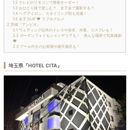
1.2
テレビのリモコンで簡単オーダー！
1.3
おひとり様で楽しむ？ 女子会で撮影する？
1.4
ヘアアイロン、スタイリング剤も完備！
1.5
女子力UP ❤︎ ラブホグルメ
2
茨城『アンピオ』
2.1
ウェディング以外のドレスや浴衣、水着、コスプレも！
2.2
ガーデンフォトもシャンデリアも！ 色んな場所で写真撮影
❤︎
2.3
プール付きのお部屋や露天風呂も！
埼玉県『HOTEL CITA』