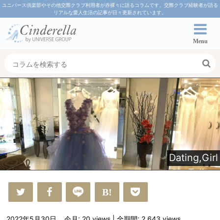
ユニバース倶楽部やその他交際クラブ利用者が赤裸々に語るコラムです。交際クラブ経験者が語る
リアルな愛人生活の記事が日々更新されています。
Menu
Dating
,
Girl
s Talk
2022年5月30日
今月: 20
views
| 全期間: 2,643
views