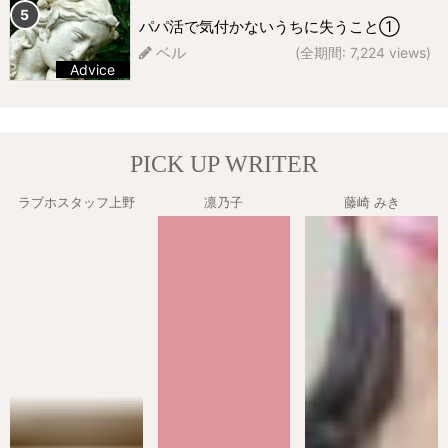
パパ活で気付かないうちに失うこと①
ベル
(全期間: 7,224 views)
Advice
235 views
PICK UP WRITER
ラブホスタッフ上野
凛乃子
藤崎 みき