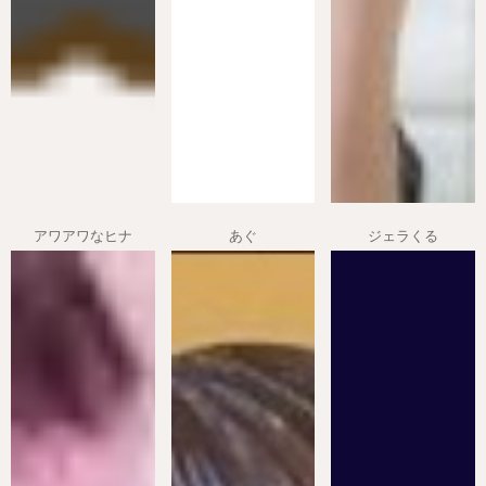
アワアワなヒナ
あぐ
ジェラくる