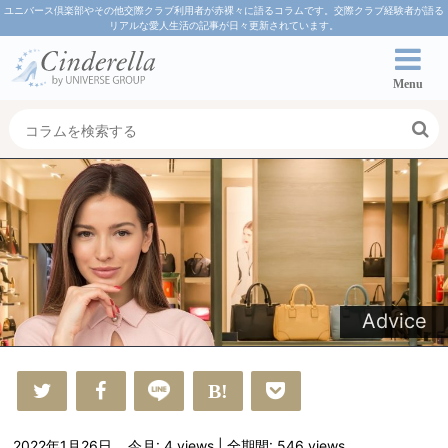
ユニバース倶楽部やその他交際クラブ利用者が赤裸々に語るコラムです。交際クラブ経験者が語る
リアルな愛人生活の記事が日々更新されています。
Menu
Advice
2022年1月26日
今月: 4
views
| 全期間: 546
views