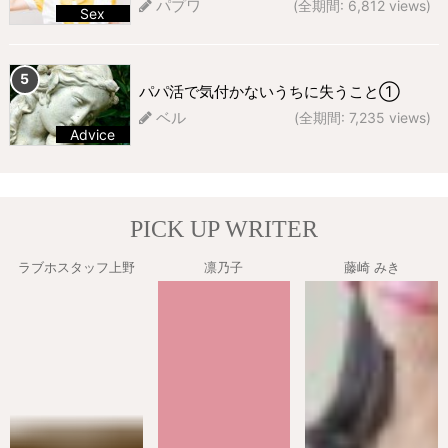
パプワ
(全期間: 6,812 views)
Sex
261 views
パパ活で気付かないうちに失うこと①
ベル
(全期間: 7,235 views)
Advice
227 views
PICK UP WRITER
ラブホスタッフ上野
凛乃子
藤崎 みき