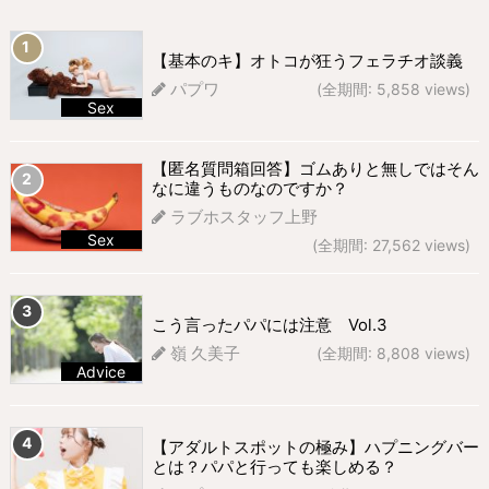
【基本のキ】オトコが狂うフェラチオ談義
パプワ
(全期間: 5,858 views)
Sex
674 views
【匿名質問箱回答】ゴムありと無しではそん
なに違うものなのですか？
ラブホスタッフ上野
Sex
(全期間: 27,562 views)
292 views
こう言ったパパには注意 Vol.3
嶺 久美子
(全期間: 8,808 views)
Advice
268 views
【アダルトスポットの極み】ハプニングバー
とは？パパと行っても楽しめる？