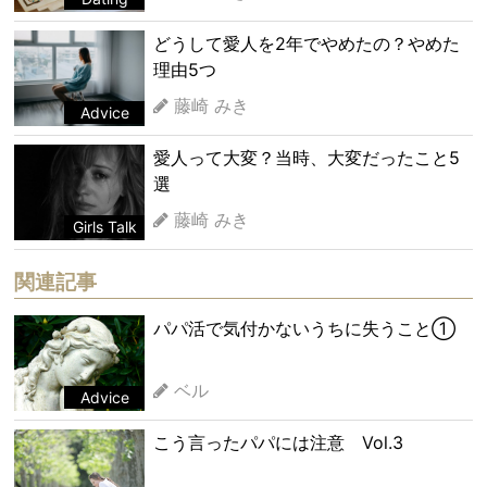
どうして愛人を2年でやめたの？やめた
理由5つ
藤崎 みき
Advice
愛人って大変？当時、大変だったこと5
選
藤崎 みき
Girls Talk
関連記事
パパ活で気付かないうちに失うこと①
ベル
Advice
こう言ったパパには注意 Vol.3