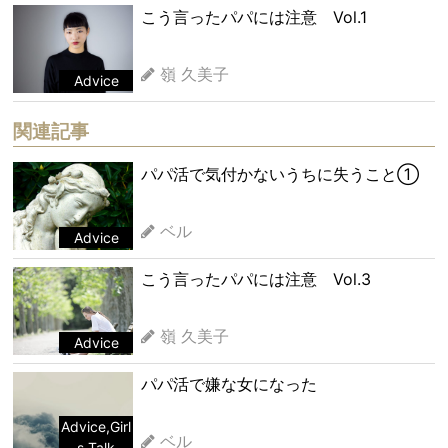
こう言ったパパには注意 Vol.1
嶺 久美子
Advice
関連記事
パパ活で気付かないうちに失うこと①
ベル
Advice
こう言ったパパには注意 Vol.3
嶺 久美子
Advice
パパ活で嫌な女になった
Advice
,
Girl
ベル
s Talk