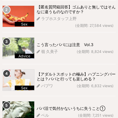
698 views
【匿名質問箱回答】ゴムありと無しではそん
なに違うものなのですか？
ラブホスタッフ上野
Sex
(全期間: 27,584 views)
302 views
こう言ったパパには注意 Vol.3
嶺 久美子
(全期間: 8,824 views)
Advice
277 views
【アダルトスポットの極み】ハプニングバー
とは？パパと行っても楽しめる？
パプワ
(全期間: 6,832 views)
Sex
276 views
パパ活で気付かないうちに失うこと①
ベル
(全期間: 7,251 views)