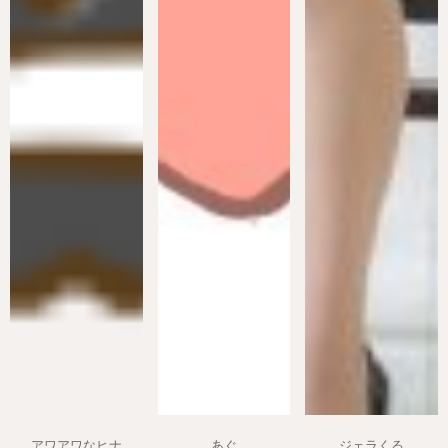
アワアワなヒナ
あぐ
ジェラくる