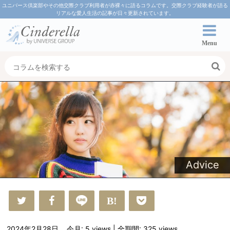
ユニバース倶楽部やその他交際クラブ利用者が赤裸々に語るコラムです。交際クラブ経験者が語る
リアルな愛人生活の記事が日々更新されています。
Menu
Advice
2024年2月28日
今月: 5
views
| 全期間: 325
views