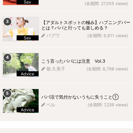
Sex
(全期間: 27,555 views)
297 views
【アダルトスポットの極み】ハプニングバー
とは？パパと行っても楽しめる？
パプワ
(全期間: 6,811 views)
Sex
270 views
こう言ったパパには注意 Vol.3
嶺 久美子
(全期間: 8,798 views)
Advice
263 views
パパ活で気付かないうちに失うこと①
ベル
(全期間: 7,226 views)
Advice
227 views