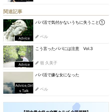
関連記事
パパ活で気付かないうちに失うこと①
ベル
Advice
こう言ったパパには注意 Vol.3
嶺 久美子
Advice
パパ活で嫌な女になった
Advice
,
Girl
ベル
s Talk