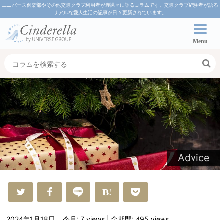
ユニバース倶楽部やその他交際クラブ利用者が赤裸々に語るコラムです。交際クラブ経験者が語る
リアルな愛人生活の記事が日々更新されています。
Menu
Advice
2024年1月18日
今月: 7
views
| 全期間: 495
views