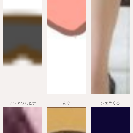
アワアワなヒナ
あぐ
ジェラくる