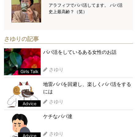
アラフィフでパパ活してます。 パパ活
史上最高齢？（笑）
さゆりの記事
パパ活をしているある女性のお話
さゆり
Girls Talk
地雷パパを回避し、楽しくパパ活をする
には
さゆり
Advice
ケチなパパ達
さゆり
Advice