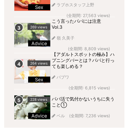
ラブホスタッフ上野
Sex
(全期間: 27,563 views)
こう言ったパパには注意
Vol.3
269 views
嶺 久美子
Advice
(全期間: 8,809 views)
【アダルトスポットの極み】ハ
プニングバーとは？パパと行っ
264 views
ても楽しめる？
パプワ
Sex
(全期間: 6,815 views)
パパ活で気付かないうちに失う
228 views
こと①
Advice
ベル
(全期間: 7,236 views)