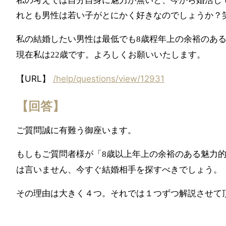
私の考えでは自分自身に魅力が無いと、今から婚活し
れとも男性は若い子がとにかく好きなのでしょうか？
私の結婚したい男性は最低でも
歳程年上の余裕のあ
8
現在私は
歳です。よろしくお願いいたします。
22
【URL】
/help/questions/view/12931
【回答】
ご質問誠に有難う御座います。
もしもご質問者様が「
歳以上年上の余裕のある魅力
8
は言いません、今すぐ結婚相手を探すべきでしょう。
その理由は大きく４つ。それでは１つずつ解説させて