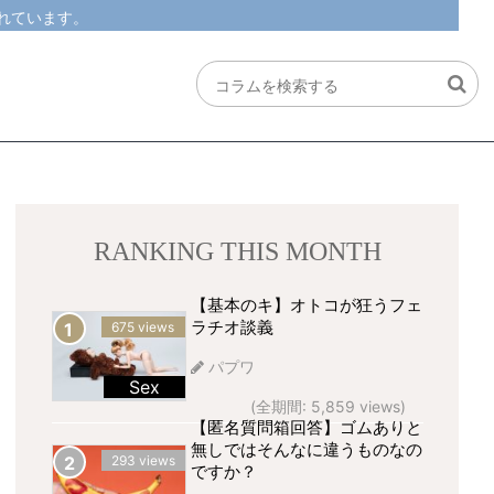
れています。
RANKING THIS MONTH
【基本のキ】オトコが狂うフェ
ラチオ談義
675 views
パプワ
Sex
(全期間: 5,859 views)
【匿名質問箱回答】ゴムありと
無しではそんなに違うものなの
293 views
ですか？