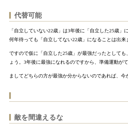
代替可能
「自立していない
歳」は
年後に「自立した
歳」
22
3
25
何年待っても「自立してない
歳」になることは出来
22
ですので仮に「自立した
歳」が最強だったとしても
25
ょう。
年後に最強になれるのですから、準備運動が
3
ましてどちらの方が最強か分からないのであれば、今
敵を間違えるな