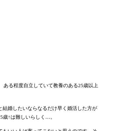
、ある程度自立していて教養のある
歳以上
25
と結婚したいならなるだけ早く婚活した方が
歳
は難しいらしく
。
25
↑
…