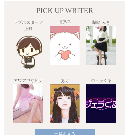
PICK UP WRITER
ラブホスタッフ
凛乃子
藤崎 みき
上野
アワアワなヒナ
あぐ
ジェラくる
一覧を見る