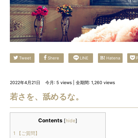
Tweet
Shere
LINE
Hatena
P
2022年4月21日
今月: 5
views
| 全期間: 1,260
views
若さを、舐めるな。
Contents
[
hide
]
1
【ご質問】