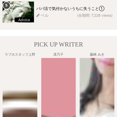
パパ活で気付かないうちに失うこと①
ベル
(全期間: 7,228 views)
Advice
229 views
PICK UP WRITER
ラブホスタッフ上野
凛乃子
藤崎 みき