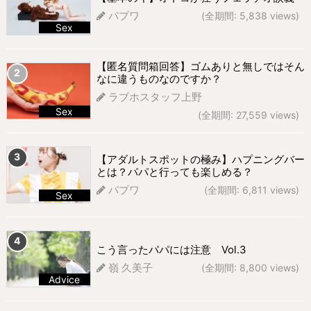
パプワ
(全期間: 5,838 views)
Sex
673 views
【匿名質問箱回答】ゴムありと無しではそん
なに違うものなのですか？
ラブホスタッフ上野
Sex
(全期間: 27,559 views)
301 views
【アダルトスポットの極み】ハプニングバー
とは？パパと行っても楽しめる？
パプワ
(全期間: 6,811 views)
Sex
270 views
こう言ったパパには注意 Vol.3
嶺 久美子
(全期間: 8,800 views)
Advice
265 views