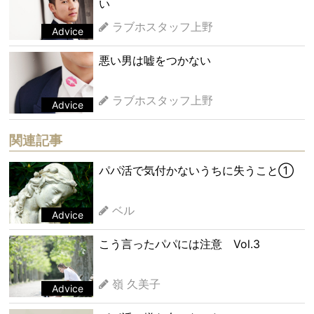
い
ラブホスタッフ上野
Advice
悪い男は嘘をつかない
ラブホスタッフ上野
Advice
関連記事
パパ活で気付かないうちに失うこと①
ベル
Advice
こう言ったパパには注意 Vol.3
嶺 久美子
Advice