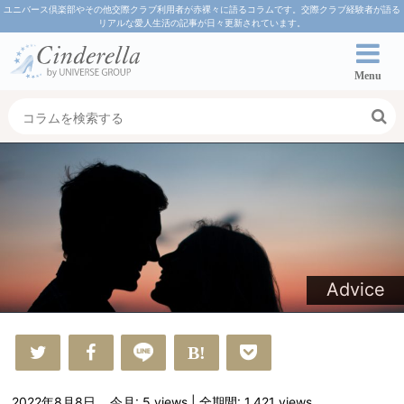
ユニバース倶楽部やその他交際クラブ利用者が赤裸々に語るコラムです。交際クラブ経験者が語る
リアルな愛人生活の記事が日々更新されています。
Menu
Advice
2022年8月8日
今月: 5
views
| 全期間: 1,421
views