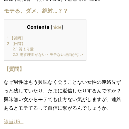
モテる、ダメ、絶対…？？
Contents
[
hide
]
1
【質問】
2
【回答】
2.1
質より量
2.2
消す理由がない・モテない理由がない
【質問】
なぜ男性はもう興味なく会うことない女性の連絡先ず
っと残していたり、たまに返信したりするんですか？
興味無い女からモテても仕方ない気がしますが、連絡
あるとモテてるって自信に繋がるんでしょうか。
該当URL