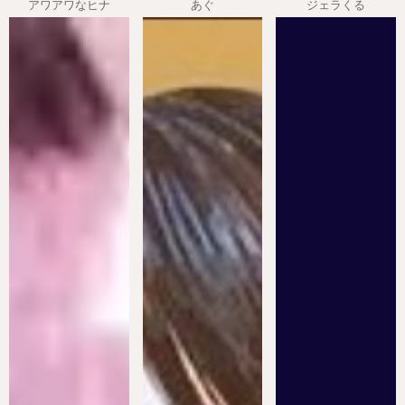
アワアワなヒナ
あぐ
ジェラくる