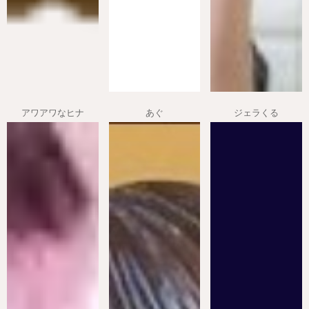
アワアワなヒナ
あぐ
ジェラくる