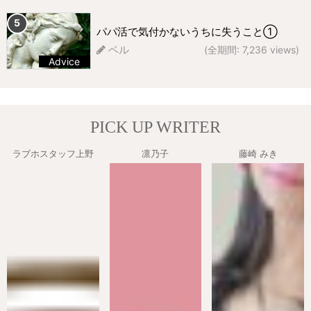
269 views
パパ活で気付かないうちに失うこと①
ベル
(全期間: 7,236 views)
Advice
228 views
PICK UP WRITER
ラブホスタッフ上野
凛乃子
藤崎 みき