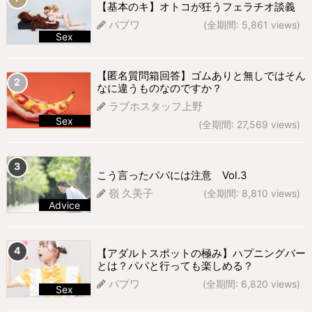
【基本のキ】オトコが狂うフェラチオ談義
パプワ
(全期間: 5,861 views)
Sex
677 views
【匿名質問箱回答】ゴムありと無しではそん
なに違うものなのですか？
ラブホスタッフ上野
Sex
(全期間: 27,569 views)
299 views
こう言ったパパには注意 Vol.3
嶺 久美子
(全期間: 8,810 views)
Advice
270 views
【アダルトスポットの極み】ハプニングバー
とは？パパと行っても楽しめる？
パプワ
(全期間: 6,820 views)
Sex