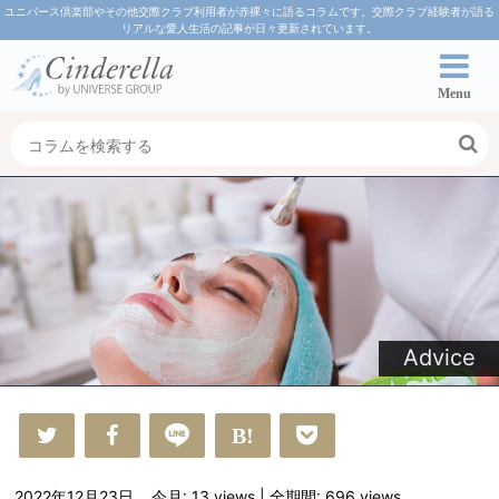
ユニバース倶楽部やその他交際クラブ利用者が赤裸々に語るコラムです。交際クラブ経験者が語る
リアルな愛人生活の記事が日々更新されています。
Menu
Advice
2022年12月23日
今月: 13
views
| 全期間: 696
views