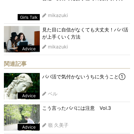
mikazuki
Girls Talk
見た目に自信がなくても大丈夫！パパ活
が上手くいく方法
mikazuki
Advice
関連記事
パパ活で気付かないうちに失うこと①
ベル
Advice
こう言ったパパには注意 Vol.3
嶺 久美子
Advice